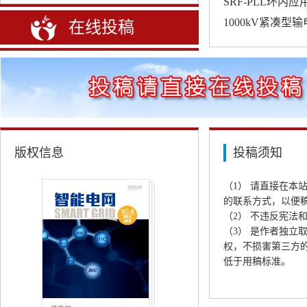
法
SRF-PLL环
法
1000kV紧凑型
在线投稿
版权信息
投稿须知
（1） 请直接在本
的联系方式，以便
（2） 不违反宪法
（3） 是作者独立
权，不损害第三方
低于用稿标准。