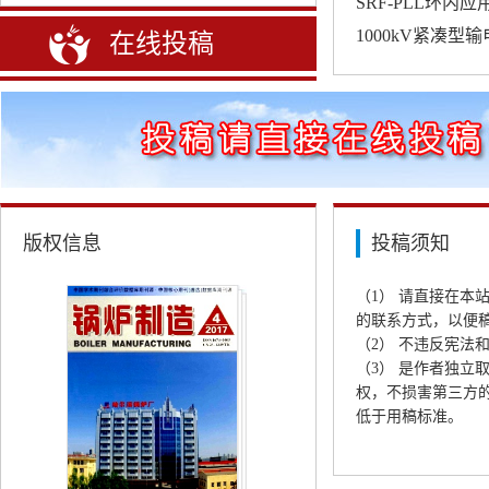
法
SRF-PLL环
法
1000kV紧凑型
在线投稿
版权信息
投稿须知
（1） 请直接在本
的联系方式，以便
（2） 不违反宪法
（3） 是作者独立
权，不损害第三方
低于用稿标准。