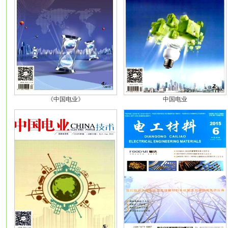
《中国电业》
中国电业