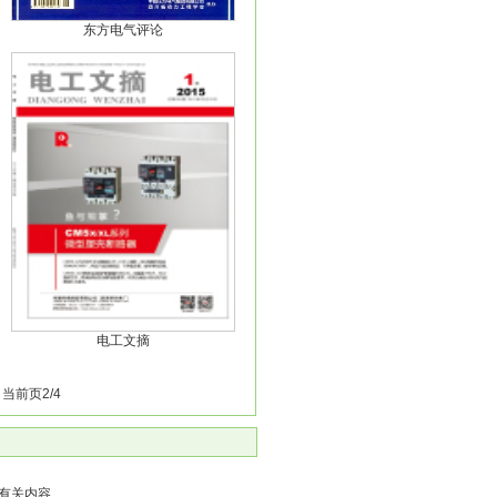
东方电气评论
电工文摘
 当前页2/4
有关内容