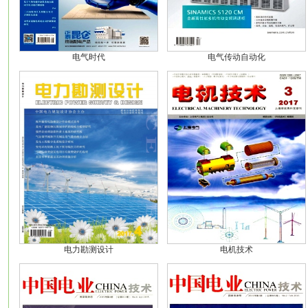
电气时代
电气传动自动化
电力勘测设计
电机技术