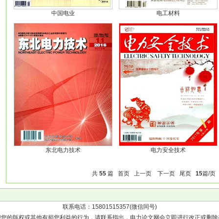
中国电业
电工材料
东北电力技术
电力安全技术
共
55
篇
首页
上一页
下一页
尾页
15
篇/页
联系电话：15801515357(微信同号)
犯您的版权或其他有损您利益的行为，请联系指出，电力论文网会立即进行改正或删除