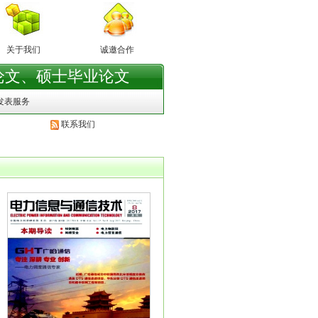
关于我们
诚邀合作
论文、硕士毕业论文
发表服务
联系我们