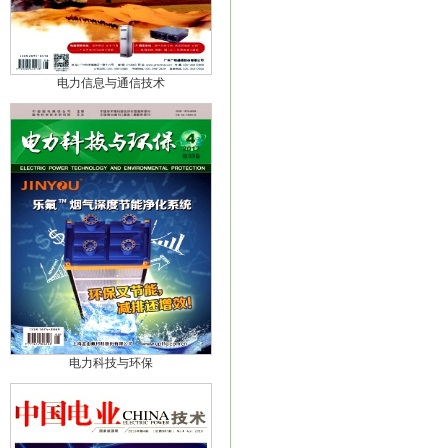
电力信息与通信技术
电力科技与环保