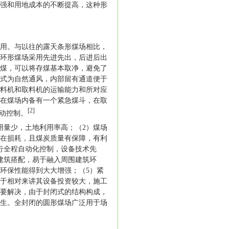
强和用地成本的不断提高，这种形
用。与以往的露天条形煤场相比，
环形煤场采用先进先出，后进后出
煤，可以将存煤基本取净，避免了
式为自然通风，内部留有通道便于
料机和取料机的运输能力和所对应
在煤场内备有一个紧急煤斗，在取
[2]
动控制。
用量少，土地利用率高；（
2
）煤场
在损耗，且煤炭质量有保障，有利
行全程自动化控制，设备技术先
建筑搭配，易于融入周围建筑环
环保性能得到大大增强；（
5
）紧
于相对来讲其设备投资较大，施工
要解决，由于封闭式的结构构成，
生。全封闭的圆形煤场广泛用于场