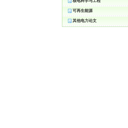
核电科学与工程
可再生能源
其他电力论文