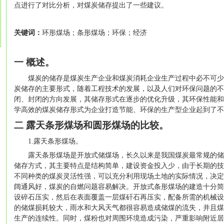
点进行了对比分析，对煤炭储存提出了一些建议。
关键词：
环形煤场；条形煤场；环保；经济
一 概述。
煤炭的储存是煤炭生产企业和煤炭消耗企业生产过程中必不可少
炭储存的主要形式，随着工程技术的发展，以及人们对环保问题的
闭、封闭的方向发展，其储存形式在逐步的优化升级，其环保性能和
学高效的煤炭储存形式为企业打造节能、环保的生产型企业起到了不
二 露天条形煤场和圆形煤场的比较。
1.
露天条形煤场。
露天条形煤场是开放式储煤场，长久以来是我国煤炭最常规的储
储存方式，其主要特点是结构简单，建设资金投入少，由于长期的技
不同种类的煤炭灵活性强，可以充分利用现场土地的实际情况，决定
阔通风好，煤炭的自燃问题容易解决。开放式条形煤场的建造十分简
设碎石压实，然后在表面覆盖一层煤矸石再压实，配备所需的机械设
的储煤损耗较大，雨水和大风天气都很容易造成储煤的流失，并且煤
生产的连续性。同时，煤粉也对周围环境造成污染，严重影响附近居