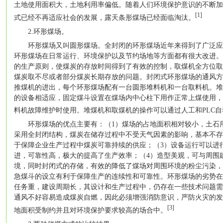
土地使用面积大，土地利用率偏低。随着人们环境保护意识的不断加
[1]
式已经不再适应社会的发展，露天条形煤场已经面临淘汰。
2.
环形煤场。
环形煤场又叫圆形煤场。全封闭的环形煤场近年来得到了广泛应
环形煤场在日常运行、环境保护以及节约场地等方面都有很大改进。
的生产原则，使煤炭的存放时间得到了有效的控制，取煤机全方位取
煤炭取不尽或者部分煤炭长期存放的问题。封闭式环形煤场的通风方
推煤机的进出，每个环形煤场配有一台圆形堆料机和一台取料机。堆
的设备相适应，固定煤斗设置在煤场内中心柱下用作正常上煤使用，
料机故障维护时使用。堆煤机和取煤机的操作可以通过人工和
PLC
自
环形煤场的优点主要有：（
1
）煤场的占地面积相对较小，土石
采用全封闭结构，煤炭在储存过程中不受天气因素的影响，基本不存
于保障企业生产过程中煤炭可靠持续的供应；（
3
）设备运行可以进
进，可靠性高，极大的提高了生产效率；（
4
）造型美观，可与周围
境，同时封闭式的存储，有效的降低了煤场对周围环境的粉尘污染，
急煤斗的设立有利于保障生产的连续性和可靠性。环形煤场的劣势在
任务重，建设周期长，其设计和生产过程中，仍存在一些技术问题需
通风不好容易造成煤炭自燃，因此必须增强消防意识，严防火灾的发
[3]
地面积受制约并且对环境保护要求较高的场合中。